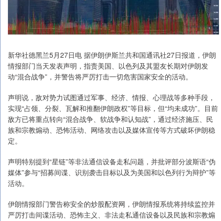
新华社德黑兰5月27日电 据伊朗伊斯兰共和国通讯社27日报道，伊朗
情报部门当天发表声明，指责美国、以色列及其盟友长期对伊朗发
动“混合战争”，并警告将严厉打击一切危害国家安全的活动。
声明说，敌对势力试图通过军事、经济、情报、心理战等多种手段，
实现“占领、分裂、瓦解和推翻伊朗政权”等目标，但“均未成功”。目前
敌方已将重点转向“混合战争、软战争和认知战”，通过经济施压、民
族和宗教煽动、恐怖活动、网络攻击以及媒体宣传等方式破坏伊朗稳
定。
声明特别提到“星链”等非法通信设备走私问题，并批评部分波斯语“伪
媒体”参与“招募间谍、识别袭击目标以及为美国和以色列行为辩护”等
活动。
伊朗情报部门警告称安全的炒股配资网，伊朗情报系统将持续监控并
严厉打击间谍活动、恐怖主义、非法走私通信设备以及民族和宗教煽