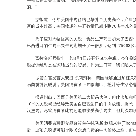
的。”
据报道，今年美国牛肉价格已攀升至历史高位，产量预计
畜的成本过高，美国牧场的牛群数量已减少到70多年来的
为了应对大幅提高的关税，食品生产商已加大了巴西牛
巴西进口的牛肉比去年同期增长了一倍多，达到175063公
畜牧分析师指出，若8月1日起开征50%关税，今年剩余
税提议绝对是在冻结当前的贸易。作为进口商，我们陷入了
尽管白宫发言人安娜·凯莉辩称，美国能够通过加征关税
易商纷纷反驳说，美国消费者正面临咖啡、橙汁等生活必
报道指出，巴西是美国第二大贸易伙伴，但此次加税幅度
10%的关税就已经导致美国自巴西进口的牛肉放缓。据悉
汉堡肉。尽管消费者此前还能够接受高价肉类，但此次加
美国消费者联盟食品政策主任托马斯·格瑞米林(Thomas 
后，这项关税极可能导致民众所消费的牛肉价格上涨，而牛