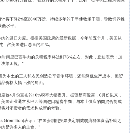
将下降2%至2640万磅。持续多年的干旱使牧场干涸，导致饲养牲
最低水平。
肉的进口力度。根据美国政府的最新数据，今年前五个月，美国从
吨，占美国进口总量的21%。
时间里巴西牛肉的关税税率将达到76%左右。对此，丘迪表示：加
决策困境。"
为本土的工人和农民创造公平竞争环境，还能降低生产成本。但贸
需品价格大幅上涨的局面。
较4月份宣布的10%税率大幅提升。据贸易商透露，6月份以来，
，美国企业通常从巴西等国进口精瘦牛肉，与本土供应的肉混合制成
税将对消费者的需求构成新的考验。
Gremillion)表示：“在国会刚刚投票决定削减弱势群体食品补助之
肉是许多人的主食。”