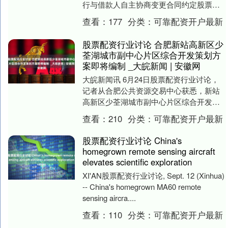
行与借款人自主协商变更合同约定股票配
资行业讨论，或者是新发放贷款置换原来
查看：
177
分类：
可靠配资开户最新
的存量贷款。 来....
股票配资行业讨论 合肥新站高新区少
荃湖城市副中心片区综合开发策划方
案即将编制 _大皖新闻 | 安徽网
大皖新闻讯 6月24日股票配资行业讨论，
记者从合肥公共资源交易中心获悉，新站
高新区少荃湖城市副中心片区综合开发策
划方案即将展开编制，目前相关项目正在
查看：
210
分类：
可靠配资开户最新
进行公开招标....
股票配资行业讨论 China's
homegrown remote sensing aircraft
elevates scientific exploration
XI'AN股票配资行业讨论, Sept. 12 (Xinhua)
-- China's homegrown MA60 remote
sensing aircra....
查看：
110
分类：
可靠配资开户最新