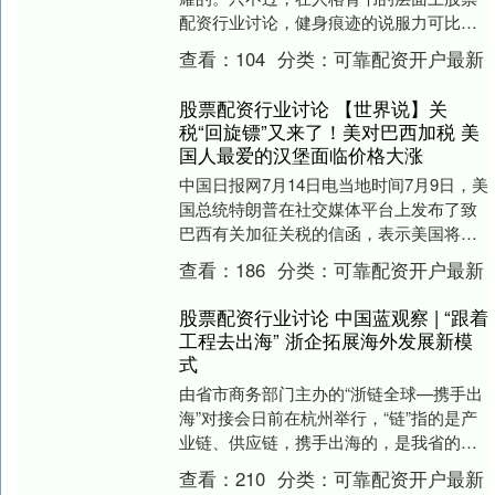
配资行业讨论，健身痕迹的说服力可比奢
侈品强多了。 作者 | 张文曦 编辑 | 晏非 能
查看：
104
分类：
可靠配资开户最新
坚....
股票配资行业讨论 【世界说】关
税“回旋镖”又来了！美对巴西加税 美
国人最爱的汉堡面临价格大涨
中国日报网7月14日电当地时间7月9日，美
国总统特朗普在社交媒体平台上发布了致
巴西有关加征关税的信函，表示美国将自
2025年8月1日起对所有巴西输美产品征收
查看：
186
分类：
可靠配资开户最新
50....
股票配资行业讨论 中国蓝观察 | “跟着
工程去出海” 浙企拓展海外发展新模
式
由省市商务部门主办的“浙链全球—携手出
海”对接会日前在杭州举行，“链”指的是产
业链、供应链，携手出海的，是我省的工
程承包企业和外贸企业，两大企业携手闯
查看：
210
分类：
可靠配资开户最新
荡海外市场....