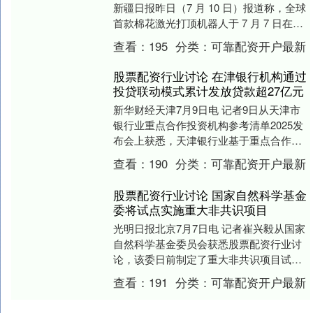
新疆日报昨日（7 月 10 日）报道称，全球
首款棉花激光打顶机器人于 7 月 7 日在昌
吉市榆树沟镇亮相，棉花顶....
查看：
195
分类：
可靠配资开户最新
股票配资行业讨论 在津银行机构通过
投贷联动模式累计发放贷款超27亿元
新华财经天津7月9日电 记者9日从天津市
银行业重点合作投资机构参考清单2025发
布会上获悉，天津银行业基于重点合作投
资机构参考清单（简称“投资机构清单”），
查看：
190
分类：
可靠配资开户最新
积极....
股票配资行业讨论 国家自然科学基金
委将试点实施重大非共识项目
光明日报北京7月7日电 记者崔兴毅从国家
自然科学基金委员会获悉股票配资行业讨
论，该委日前制定了重大非共识项目试点
实施方案，将在2025年启动资助试点。 作
查看：
191
分类：
可靠配资开户最新
为突破....