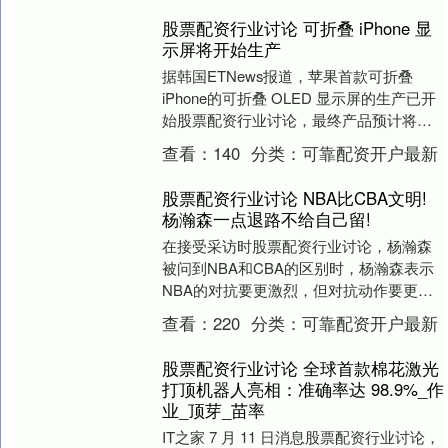
股票配资行业讨论 可折叠 iPhone 显
示屏将开始生产
据韩国ETNews报道，苹果首款可折叠
iPhone的可折叠 OLED 显示屏的生产已开
始股票配资行业讨论，最终产品预计将于
明年上市。首批可折叠 iPhone 的....
查看：
140
分类：
可靠配资开户最新
股票配资行业讨论 NBA比CBA文明!
杨瀚森一点退路不给自己留!
在接受采访时股票配资行业讨论，杨瀚森
被问到NBA和CBA的区别时，杨瀚森表示
NBA的对抗要更激烈，但对抗动作要更文
明。 这句话把一众的采访记者都弄懵了，
查看：
220
分类：
可靠配资开户最新
什么叫作....
股票配资行业讨论 全球首款棉花激光
打顶机器人亮相：准确率达 98.9%_作
业_顶芽_苗率
IT之家 7 月 11 日消息股票配资行业讨论，