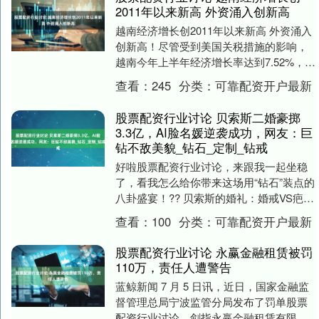
2011年以来新高 外资涌入创新高
越南经济增长创2011年以来新高 外资涌入
创新高！尽管受到美国关税措施的影响，
越南今年上半年经济增长率达到7.52%，创
下自2011年以来的最高水平。越南财政
查看：
245
分类：
可靠配资开户最新
部....
股票配资行业讨论 贝索斯二婚豪掷
3.3亿，AI脸名媛逆袭成功，网友：巨
钻不敌美貌_钻石_定制_钻戒
好啦股票配资行业讨论，来跟我一起坐稳
了，看我怎么给你带来这场用“钻石”装点的
八卦盛宴！?? 贝索斯的婚礼：婚戒VS疤
痕，谁才是焦点？ 哇哦，全球最富有的男
查看：
100
分类：
可靠配资开户最新
人——....
股票配资行业讨论 永赢金融租赁被罚
110万，责任人遭警告
蓝鲸新闻 7 月 5 日讯，近日，国家金融监
督管理总局宁波监管分局发布了罚单股票
配资行业讨论，剑指永赢金融租赁有限公