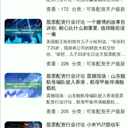
司及其相关责任人。 罚单显示，永赢金融
查看：
172
分类：
可靠配资开户最新
租赁有....
股票配资行业讨论 一个赌博的故事告
诉你: 耐心比什么都重要, 值得睡前读
一遍
美国船王哈利曾对儿子小哈利说：“等你到
了23岁，我就将公司的财政大权交给
你。”谁想，儿子23岁生日这天股票配资行
业讨论，老哈利却将儿子带进了赌场。老
查看：
228
分类：
可靠配资开户最新
哈利给了小哈....
股票配资行业讨论 震撼现场：山东舰
航母编队驶入香港，航母甲板停满舰
载机
震撼现场：山东舰航母编队驶入香港股票
配资行业讨论，航母甲板停满舰载机....
查看：
205
分类：
可靠配资开户最新
股票配资行业讨论 小米YU7搅动车