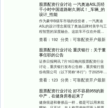
股票配资行业讨论 一汽奥迪A5L历经
千小时中国道路耐久测试！_车辆_的
设计_性能
作为豪华B级车市场的佼佼者，一汽奥迪
A5L的设计理念展现了奥迪品牌对美学与工
程智慧的深度融合。这款车不仅在外观上
追求极致美感股票配资行业讨论，还巧妙
查看：
192
分类：
可靠配资开户最新
地将空气动力....
股票配资行业讨论 重庆银行：关于董
事任职的公告
证券日报网讯 7月16日晚间股票配资行业
讨论，重庆银行发布公告称，重庆银行股
份有限公司（以下简称“本行”）于2025年7
月15日收到《重庆金融监管局关于付巍、
查看：
123
分类：
可靠配资开户最新
周....
股票配资行业讨论 好不容易955的新
中产，在健身房卷起来了
健身痕迹和奢侈品一样，都是可以用来炫
耀的。只不过，在人格背书的层面上股票